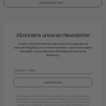
ABONNIERE UNS
Abonniere unseren Newsletter
Erhalte vorab Informationen über exklusive Angebote und
wertvolle Pflegetipps von unseren Experten – abonniere unseren
Newsletter und erhalte einen 10% Rabatt auf deine erste
Bestellung.
ABONNIEREN
Indem du uns deine E-Mail-Adresse mitteilst und auf „Jetzt abonnieren“
klickst, gibst du uns dein Einverständnis, E-Mails von der ALMA GmbH zu
erhalten. Gleichzeitig bestätigst du, dass du unsere Datenschutzrichtlinien
gelesen und verstanden hast. Du kannst dein Abonnement jederzeit