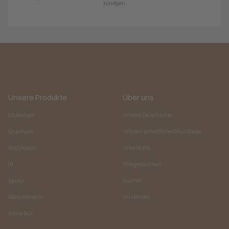
kündigen.
Unsere Produkte
Über uns
Molkebad
Unsere Geschichte
Shampoo
Wissenschaftliche Grundlage
Bodylotion
Wirkstoffe
Öl
Pflegeroutinen
Spray
Journal
Babybalsam
Im Handel
Alma Box