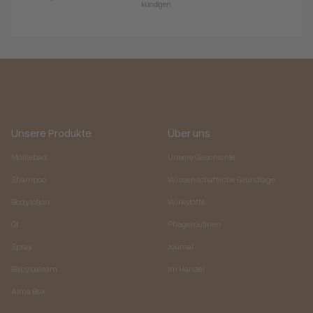
kündigen.
Unsere Produkte
Über uns
Molkebad
Unsere Geschichte
Shampoo
Wissenschaftliche Grundlage
Bodylotion
Wirkstoffe
Öl
Pflegeroutinen
Spray
Journal
Babybalsam
Im Handel
Alma Box