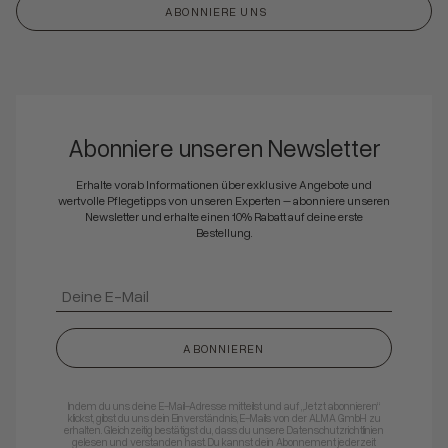
ABONNIERE UNS
Abonniere unseren Newsletter
Erhalte vorab Informationen über exklusive Angebote und
wertvolle Pflegetipps von unseren Experten – abonniere unseren
Newsletter und erhalte einen 10% Rabatt auf deine erste
Bestellung.
ABONNIEREN
Indem du uns deine E-Mail-Adresse mitteilst und auf „Jetzt abonnieren“
klickst, gibst du uns dein Einverständnis, E-Mails von der ALMA GmbH zu
erhalten. Gleichzeitig bestätigst du, dass du unsere Datenschutzrichtlinien
gelesen und verstanden hast. Du kannst dein Abonnement jederzeit