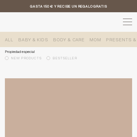
GASTA 150 € Y RECIBE UN REGALO GRATIS
ALL
BABY & KIDS
BODY & CARE
MOM
PRESENTS &
Propiedad especial
NEW PRODUCTS
BESTSELLER