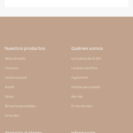
Nuestros productos
Quiénes somos
Sales de baño
La historia de ALMA
Champú
La base científica
Leche corporal
Ingredienti
Aceite
Rutinas de cuidado
Spray
Revista
Bálsamo para bebés
En las tiendas
Alma Box
Atención al cliente
Información