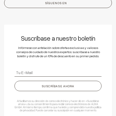
SÍGUENOS EN
Suscríbase a nuestro boletín
Infórmese con antelación sobre ofertas exclusivas y valiosos
consejos de cuidado de nuestros expertos: suscríbase a nuestro
boletín y disfrute de un 10% de descuento en su primer pedido.
SUSCRÍBASE AHORA
Al facilitarnos su dirección de correo electrónico y hacer clic en «Suscribirse
ahora», da su consentimiento para recibir correos electrónicos de ALMA
GmbH. Al mismo tiempo, confirma que ha leído y comprendido nuestra política
de privacidad. Puede cancelar su suscripción en cualquier momento.