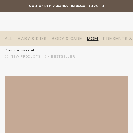
GASTA 150 € Y RECIBE UN REGALO GRATIS
ALL
BABY & KIDS
BODY & CARE
MOM
PRESENTS &
Propiedad especial
NEW PRODUCTS
BESTSELLER