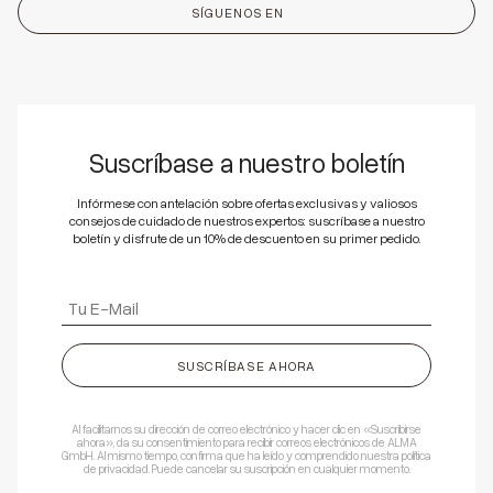
SÍGUENOS EN
Suscríbase a nuestro boletín
Infórmese con antelación sobre ofertas exclusivas y valiosos
consejos de cuidado de nuestros expertos: suscríbase a nuestro
boletín y disfrute de un 10% de descuento en su primer pedido.
SUSCRÍBASE AHORA
Al facilitarnos su dirección de correo electrónico y hacer clic en «Suscribirse
ahora», da su consentimiento para recibir correos electrónicos de ALMA
GmbH. Al mismo tiempo, confirma que ha leído y comprendido nuestra política
de privacidad. Puede cancelar su suscripción en cualquier momento.