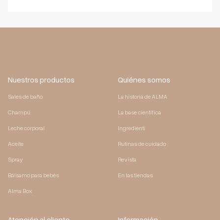
Nuestros productos
Quiénes somos
Sales de baño
La historia de ALMA
Champú
La base científica
Leche corporal
Ingredienti
Aceite
Rutinas de cuidado
Spray
Revista
Bálsamo para bebés
En las tiendas
Alma Box
Atención al cliente
Información