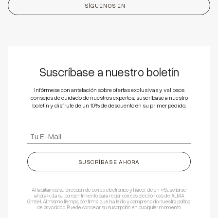
SÍGUENOS EN
Suscríbase a nuestro boletín
Infórmese con antelación sobre ofertas exclusivas y valiosos
consejos de cuidado de nuestros expertos: suscríbase a nuestro
boletín y disfrute de un 10% de descuento en su primer pedido.
SUSCRÍBASE AHORA
Al facilitarnos su dirección de correo electrónico y hacer clic en «Suscribirse
ahora», da su consentimiento para recibir correos electrónicos de ALMA
GmbH. Al mismo tiempo, confirma que ha leído y comprendido nuestra política
de privacidad. Puede cancelar su suscripción en cualquier momento.