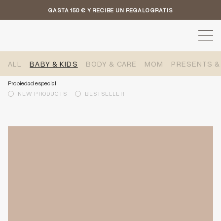
GASTA 150 € Y RECIBE UN REGALO GRATIS
ALL
BABY & KIDS
BODY & CARE
MOM
PRESENTS &
Propiedad especial
NEW PRODUCTS
BESTSELLER