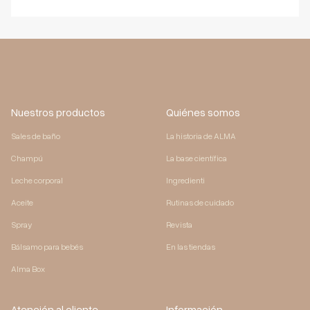
Nuestros productos
Quiénes somos
Sales de baño
La historia de ALMA
Champú
La base científica
Leche corporal
Ingredienti
Aceite
Rutinas de cuidado
Spray
Revista
Bálsamo para bebés
En las tiendas
Alma Box
Atención al cliente
Información