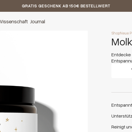
GRATIS GESCHENK AB 150€ BESTELLWERT
Wissenschaft
Journal
Shop
Neue P
Mol
unser Alma Bundle
Entdecke
Entdecke 
Entspannun
Entspannt
Unterstütz
Reinigt un