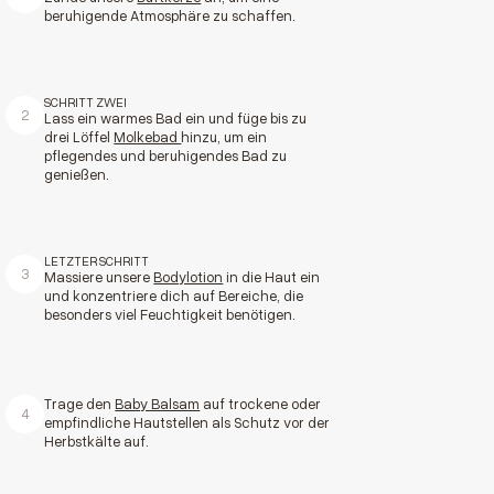
beruhigende Atmosphäre zu schaffen.
SCHRITT ZWEI
2
Lass ein warmes Bad ein und füge bis zu
drei Löffel
Molkebad
hinzu, um ein
pflegendes und beruhigendes Bad zu
genießen.
LETZTER SCHRITT
3
Massiere unsere
Bodylotion
in die Haut ein
und konzentriere dich auf Bereiche, die
besonders viel Feuchtigkeit benötigen.
Trage den
Baby Balsam
auf trockene oder
4
empfindliche Hautstellen als Schutz vor der
Herbstkälte auf.