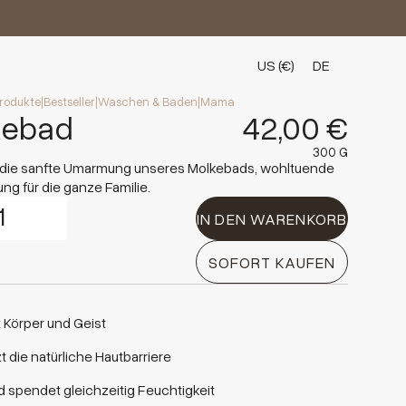
US (€)
DE
rodukte
|
Bestseller
|
Waschen & Baden
|
Mama
kebad
42,00 €
300 G
die sanfte Umarmung unseres Molkebads, wohltuende
g für die ganze Familie.
IN DEN WARENKORB
SOFORT KAUFEN
 Körper und Geist
t die natürliche Hautbarriere
d spendet gleichzeitig Feuchtigkeit