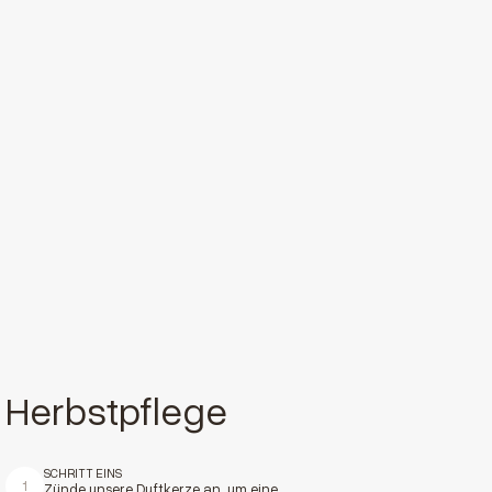
Herbstpflege
SCHRITT EINS
1
Zünde unsere
Duftkerze
an, um eine