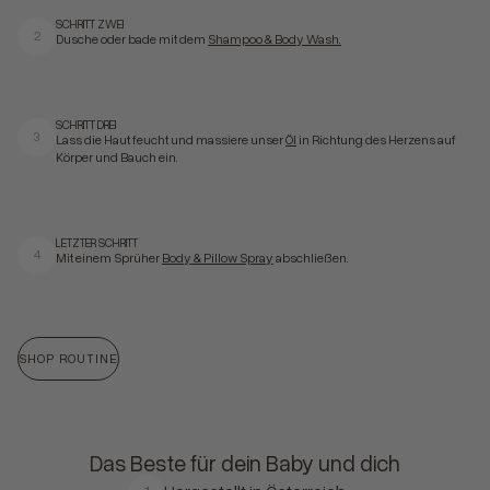
SCHRITT ZWEI
2
Dusche oder bade mit dem
Shampoo & Body Wash.
SCHRITT DREI
3
Lass die Haut feucht und massiere unser
Öl
in Richtung des Herzens auf
Körper und Bauch ein.
LETZTER SCHRITT
4
Mit einem Sprüher
Body & Pillow Spray
abschließen.
SHOP ROUTINE
Das Beste für dein Baby und dich