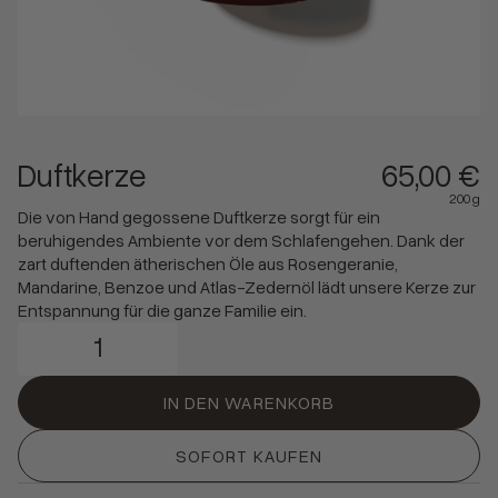
Duftkerze
65,00 €
200 g
Alle Produkte
Die von Hand gegossene Duftkerze sorgt für ein
beruhigendes Ambiente vor dem Schlafengehen. Dank der
zart duftenden ätherischen Öle aus Rosengeranie,
Mama
Mandarine, Benzoe und Atlas-Zedernöl lädt unsere Kerze zur
Baby & Kids
Entspannung für die ganze Familie ein.
Waschen & Baden
Körperpflege
IN DEN WARENKORB
Geschenke & Sets
Alle ansehen
SOFORT KAUFEN