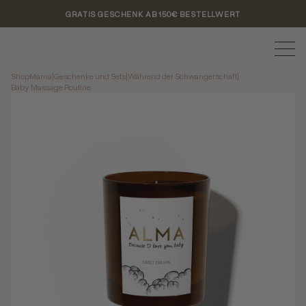
GRATIS GESCHENK AB 150€ BESTELLWERT
Shop
Mama
|
Geschenke und Sets
|
Während der Schwangerschaft
|
Baby Massage Routine