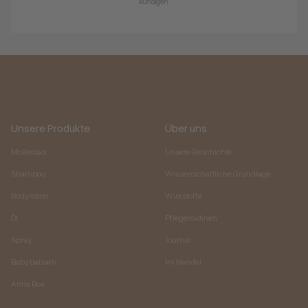
kündigen.
Unsere Produkte
Über uns
Molkebad
Unsere Geschichte
Shampoo
Wissenschaftliche Grundlage
Bodylotion
Wirkstoffe
Öl
Pflegeroutinen
Spray
Journal
Babybalsam
Im Handel
Alma Box