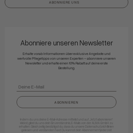
ABONNIERE UNS
Abonniere unseren Newsletter
Erhalte vorab Informationen über exklusive Angebote und
wertvolle Pflegetipps von unseren Experten – abonniere unseren
Newsletter und erhalte einen 10% Rabatt auf deine erste
Bestellung.
ABONNIEREN
Indem du uns deine E-Mail-Adresse mitteilst und auf „Jetzt abonnieren“
klickst, gibst du uns dein Einverständnis, E-Mails von der ALMA GmbH zu
erhalten. Gleichzeitig bestätigst du, dass du unsere Datenschutzrichtlinien
gelesen und verstanden hast. Du kannst dein Abonnement jederzeit